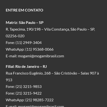
ENTRE EM CONTATO
Matriz: São Paulo – SP
R. Tapecima, 190/198 – Vila Constança, São Paulo – SP,
02256-020
Fone:
(11) 2949-3404
WhatsApp:
(11) 95368-0066
E-mail:
mogami@mogamibrasil.com
Filial: Rio de Janeiro – RJ
Rua Francisco Eugênio, 268 – São Cristóvão – Salas 907 à
913
Fone:
(21) 3215-9853
Fone:
(21) 3215-9422
WhatsApp:
(21) 98285-7222
E-mail:
mogami@mogamibrasil.com