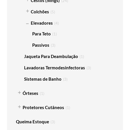
Cestos (Slings)
(
24
)
Colchões
(
5
)
Elevadores
(
4
)
Para Teto
(
1
)
Passivos
(
3
)
Jaqueta Para Deambulação
(
1
)
Lavadoras Termodesinfectoras
(
3
)
Sistemas de Banho
(
3
)
Órteses
(
1
)
Protetores Cutâneos
(
1
)
Queima Estoque
(
3
)