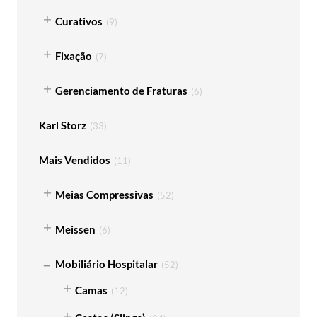
Curativos
(
9
)
Fixação
(
7
)
Gerenciamento de Fraturas
(
6
)
Karl Storz
(
33
)
Mais Vendidos
(
11
)
Meias Compressivas
(
52
)
Meissen
(
6
)
Mobiliário Hospitalar
(
52
)
Camas
(
12
)