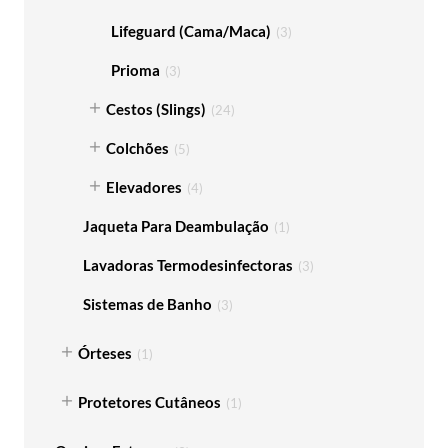
Lifeguard (Cama/Maca)
(
3
)
Prioma
(
3
)
Cestos (Slings)
(
24
)
Colchões
(
5
)
Elevadores
(
4
)
Jaqueta Para Deambulação
(
1
)
Lavadoras Termodesinfectoras
(
3
)
Sistemas de Banho
(
3
)
Órteses
(
1
)
Protetores Cutâneos
(
1
)