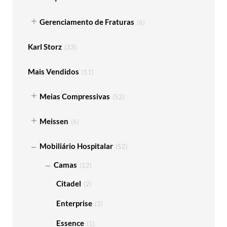
Gerenciamento de Fraturas
(
6
)
Karl Storz
(
33
)
Mais Vendidos
(
11
)
Meias Compressivas
(
52
)
Meissen
(
6
)
Mobiliário Hospitalar
(
52
)
Camas
(
12
)
Citadel
(
2
)
Enterprise
(
3
)
Essence
(
1
)