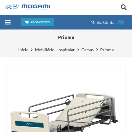
Minha Conta
PROMOÇÕES
Prioma
Início
Mobiliário Hospitalar
Camas
Prioma