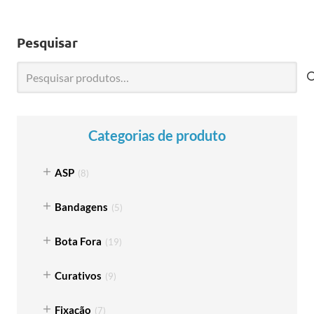
Pesquisar
Pesquisar
por:
Categorias de produto
ASP
(
8
)
Bandagens
(
5
)
Bota Fora
(
19
)
Curativos
(
9
)
Fixação
(
7
)