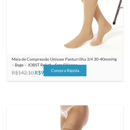
Meia de Compressão Unissex Panturrilha 3/4 30-40mmHg
– Bege – JOBST Relief – Sem Silicone
Compra Rápida
O
O
R$
142,10
R$
91,00
preço
preço
original
atual
era:
é:
R$142,10.
R$91,00.