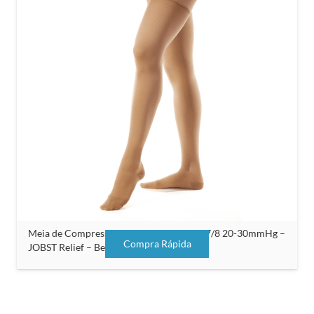
Meia de Compressão Unissex Meia Coxa 7/8 20-30mmHg –
Compra Rápida
JOBST Relief – Bege – Com Silicone