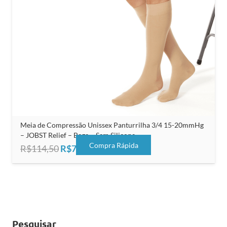
Meia de Compressão Unissex Panturrilha 3/4 15-20mmHg
– JOBST Relief – Bege – Sem Silicone
Compra Rápida
O
O
R$
114,50
R$
76,00
preço
preço
original
atual
era:
é:
R$114,50.
R$76,00.
Pesquisar