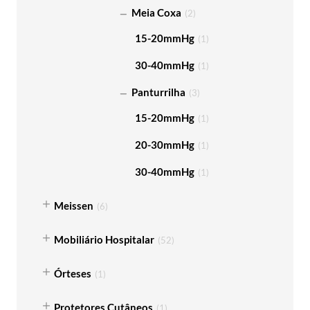
Meia Coxa
(
2
)
15-20mmHg
(
1
)
30-40mmHg
(
1
)
Panturrilha
(
3
)
15-20mmHg
(
1
)
20-30mmHg
(
1
)
30-40mmHg
(
1
)
Meissen
(
6
)
Mobiliário Hospitalar
(
52
)
Órteses
(
1
)
Protetores Cutâneos
(
1
)