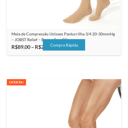
Meia de Compressão Unissex Panturrilha 3/4 20-30mmHg
– JOBST Relief – Bege – Sem Silicone
Compra Rápida
Faixa
R$
89,00
–
R$
200,00
de
preço:
R$89,00
através
R$200,00
OFERTA!