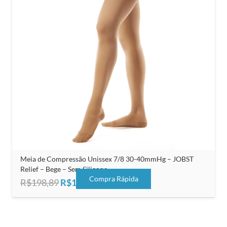
Meia de Compressão Unissex 7/8 30-40mmHg – JOBST
Relief – Bege – Sem Silicone
Compra Rápida
O
O
R$
198,89
R$
125,00
preço
preço
original
atual
era:
é: