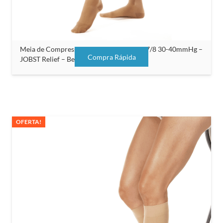
Meia de Compressão Unissex Meia Coxa 7/8 30-40mmHg –
Compra Rápida
JOBST Relief – Bege – Com Silicone
OFERTA!