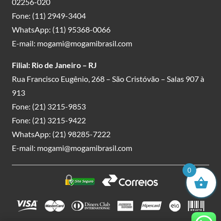
02256-020
Fone:
(11) 2949-3404
WhatsApp:
(11) 95368-0066
E-mail:
mogami@mogamibrasil.com
Filial: Rio de Janeiro – RJ
Rua Francisco Eugênio, 268 – São Cristóvão – Salas 907 à
913
Fone:
(21) 3215-9853
Fone:
(21) 3215-9422
WhatsApp:
(21) 98285-7222
E-mail:
mogami@mogamibrasil.com
0