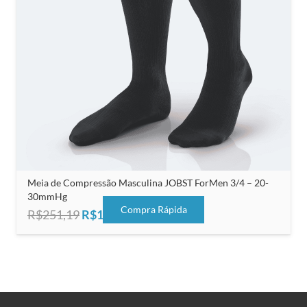
Meia de Compressão Masculina JOBST ForMen 3/4 – 20-
30mmHg
Compra Rápida
O
O
R$
251,19
R$
125,00
preço
preço
original
atual
era:
é:
R$251,19.
R$125,00.