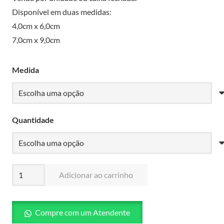
através
Disponível em duas medidas:
R$2.576,00
4,0cm x 6,0cm
7,0cm x 9,0cm
Medida
Quantidade
Curativo
Adicionar ao carrinho
Antimicrobiano
Cutimed
Sorbact
Compre com um Atendente