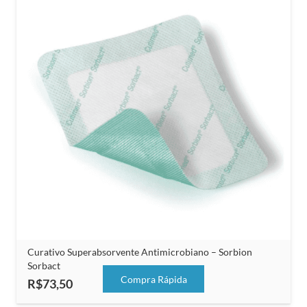
Curativo Superabsorvente Antimicrobiano – Sorbion
Sorbact
Compra Rápida
R$
73,50