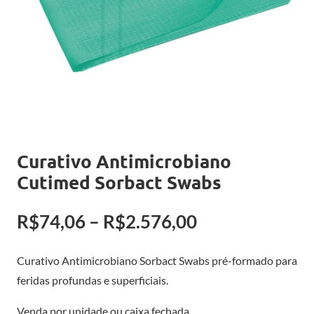
Curativo Antimicrobiano
Cutimed Sorbact Swabs
Faixa
R$
74,06
–
R$
2.576,00
de
Curativo Antimicrobiano Sorbact Swabs pré-formado para
preço:
feridas profundas e superficiais.
R$74,06
Venda por unidade ou caixa fechada.