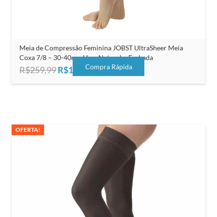
Meia de Compressão Feminina JOBST UltraSheer Meia
Coxa 7/8 – 30-40mmHg – Natural – Fechada
Compra Rápida
O
O
R$
259,99
R$
165,00
preço
preço
original
atual
era:
é:
R$259,99.
R$165,00.
OFERTA!