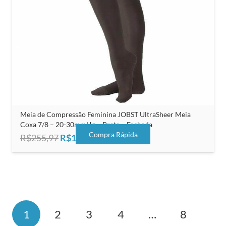
Meia de Compressão Feminina JOBST UltraSheer Meia
Coxa 7/8 – 20-30mmHg – Preta – Fechada
Compra Rápida
O
O
R$
255,97
R$
195,00
preço
preço
original
atual
era:
é:
R$255,97.
R$195,00.
1
2
3
4
…
8