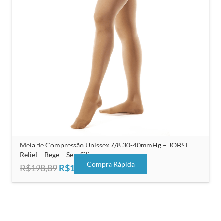
Meia de Compressão Unissex 7/8 30-40mmHg – JOBST
Relief – Bege – Sem Silicone
Compra Rápida
O
O
R$
198,89
R$
125,00
preço
preço
original
atual
era:
é:
R$198,89.
R$125,00.