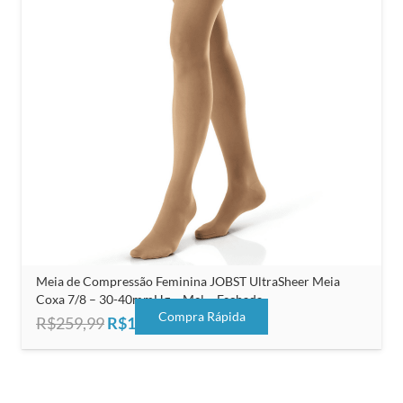
Meia de Compressão Feminina JOBST UltraSheer Meia
Coxa 7/8 – 30-40mmHg – Mel – Fechada
Compra Rápida
O
O
R$
259,99
R$
165,00
preço
preço
original
atual
era:
é: