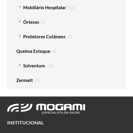
Mobiliário Hospitalar
(
52
)
Órteses
(
1
)
Protetores Cutâneos
(
1
)
Queima Estoque
(
3
)
Solventum
(
13
)
Zermatt
(
7
)
INSTITUCIONAL