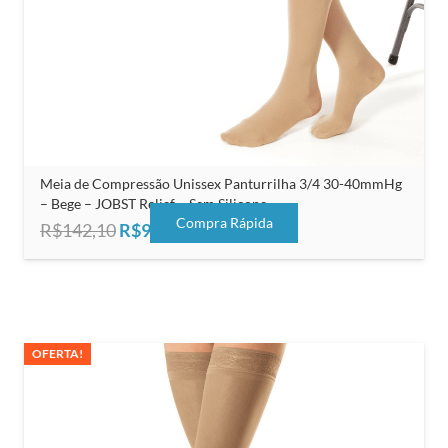
Meia de Compressão Unissex Panturrilha 3/4 30-40mmHg
– Bege – JOBST Relief – Sem Silicone
Compra Rápida
O
O
R$
142,10
R$
91,00
preço
preço
original
atual
era:
é:
R$142,10.
R$91,00.
OFERTA!