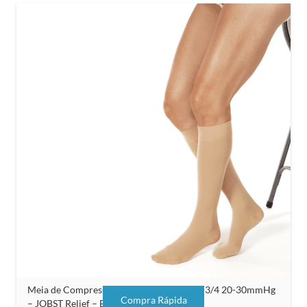
Meia de Compressão Unissex Panturrilha 3/4 20-30mmHg
Compra Rápida
– JOBST Relief – Bege – Com Silicone