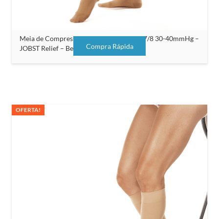
Meia de Compressão Unissex Meia Coxa 7/8 30-40mmHg –
Compra Rápida
JOBST Relief – Bege – Com Silicone
OFERTA!