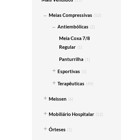
Meias Compressivas
(
52
)
Antiembólicas
(
2
)
Meia Coxa 7/8
Regular
(
1
)
Panturrilha
(
1
)
Esportivas
(
1
)
Terapêuticas
(
49
)
Meissen
(
6
)
Mobiliário Hospitalar
(
52
)
Órteses
(
1
)