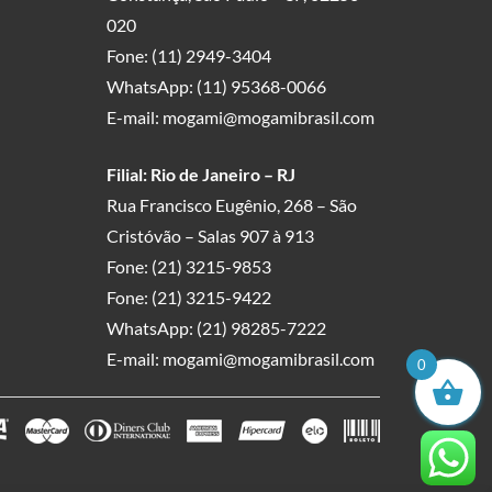
020
Fone:
(11) 2949-3404
WhatsApp:
(11) 95368-0066
E-mail:
mogami@mogamibrasil.com
Filial: Rio de Janeiro – RJ
Rua Francisco Eugênio, 268 – São
Cristóvão – Salas 907 à 913
Fone:
(21) 3215-9853
Fone:
(21) 3215-9422
WhatsApp:
(21) 98285-7222
E-mail:
mogami@mogamibrasil.com
0