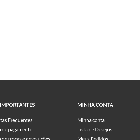
 IMPORTANTES
MINHA CONTA
tas Frequentes
Minha conta
ca de pagamento
Lista de Desejos
a de trocas e devoluções
Meus Pedidos