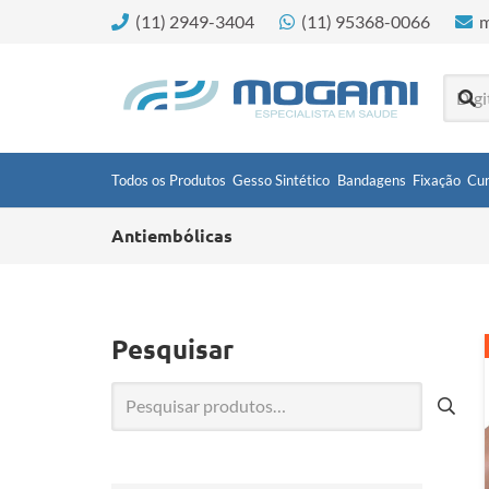
(11) 2949-3404
(11) 95368-0066
m
Todos os Produtos
Gesso Sintético
Bandagens
Fixação
Cur
Antiembólicas
Pesquisar
Pesquisar
por: