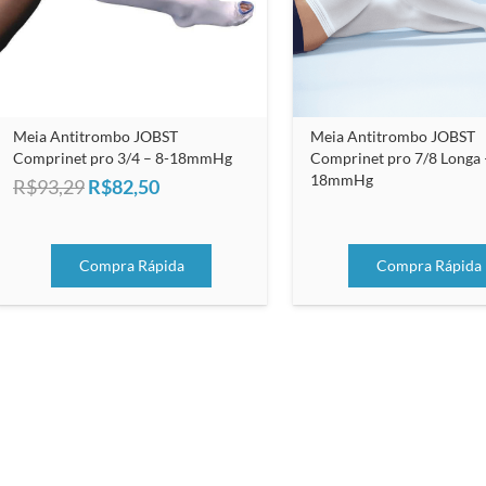
Meia Antitrombo JOBST
Meia Antitrombo JOBST
Comprinet pro 3/4 – 8-18mmHg
Comprinet pro 7/8 Longa 
18mmHg
O
O
R$
93,29
R$
82,50
preço
preço
original
atual
era:
é:
Compra Rápida
Compra Rápida
R$93,29.
R$82,50.