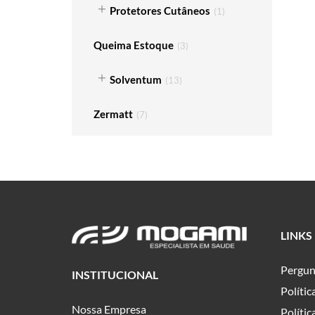
Protetores Cutâneos
(
1
)
Queima Estoque
(
3
)
Solventum
(
13
)
Zermatt
(
7
)
LINKS
Pergun
INSTITUCIONAL
Políti
Nossa Empresa
Polític