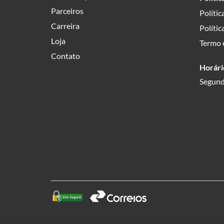
Parceiros
Polític
Carreira
Polític
Loja
Termo 
Contato
Horári
Segund