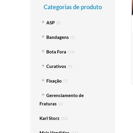
Categorias de produto
ASP
(
8
)
Bandagens
(
5
)
Bota Fora
(
19
)
Curativos
(
9
)
Fixação
(
7
)
Gerenciamento de
Fraturas
(
6
)
Karl Storz
(
33
)
Mais Vendidos
(
11
)