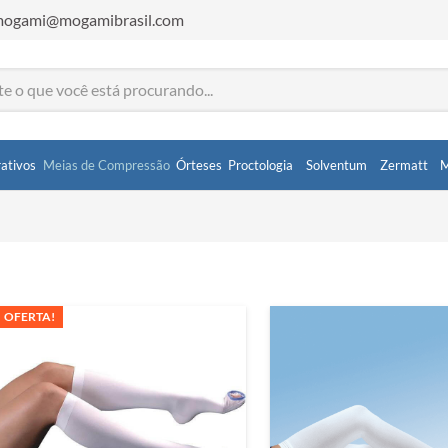
ogami@mogamibrasil.com
ativos
Meias de Compressão
Órteses
Proctologia
Solventum
Zermatt
M
OFERTA!