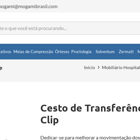
ogami@mogamibrasil.com
ativos
Meias de Compressão
Órteses
Proctologia
Solventum
Zermatt
M
p
Início
Mobiliário Hospita
Cesto de Transferên
Clip
Dedicar-se para melhorar a movimentação dos 