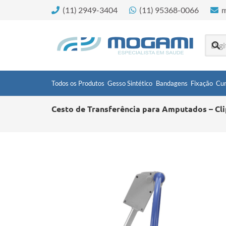
(11) 2949-3404
(11) 95368-0066
m
Todos os Produtos
Gesso Sintético
Bandagens
Fixação
Cur
Cesto de Transferência para Amputados – Cli