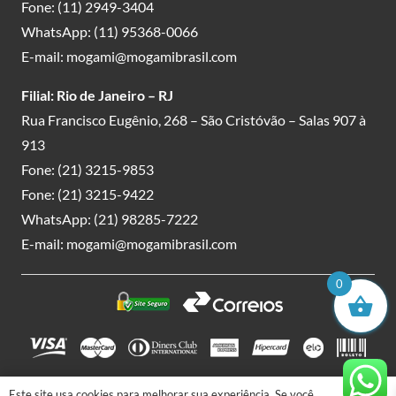
Fone:
(11) 2949-3404
WhatsApp:
(11) 95368-0066
E-mail:
mogami@mogamibrasil.com
Filial: Rio de Janeiro – RJ
Rua Francisco Eugênio, 268 – São Cristóvão – Salas 907 à
913
Fone:
(21) 3215-9853
Fone:
(21) 3215-9422
WhatsApp:
(21) 98285-7222
E-mail:
mogami@mogamibrasil.com
0
Este site usa cookies para melhorar sua experiência. Se você