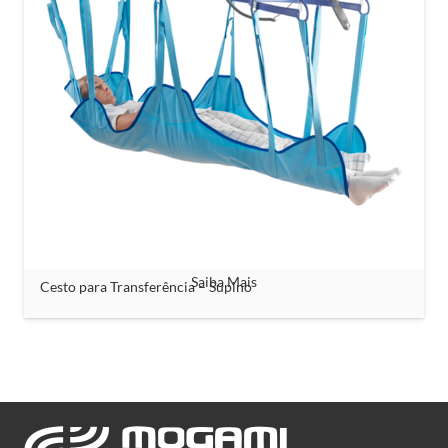
Saiba Mais
Cesto para Transferência – Supino