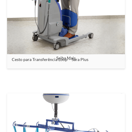
Saiba Mais
Cesto para Transferência Loop – Sara Plus