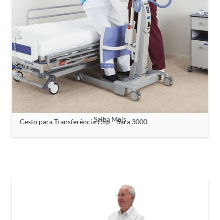
Saiba Mais
Cesto para Transferência Clip – Sara 3000