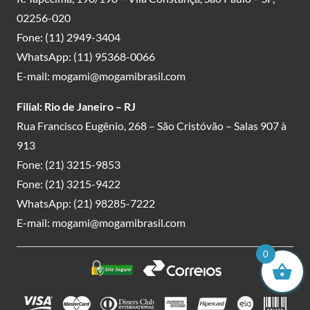
02256-020
Fone:
(11) 2949-3404
WhatsApp:
(11) 95368-0066
E-mail:
mogami@mogamibrasil.com
Filial: Rio de Janeiro – RJ
Rua Francisco Eugênio, 268 – São Cristóvão – Salas 907 à
913
Fone:
(21) 3215-9853
Fone:
(21) 3215-9422
WhatsApp:
(21) 98285-7222
E-mail:
mogami@mogamibrasil.com
0