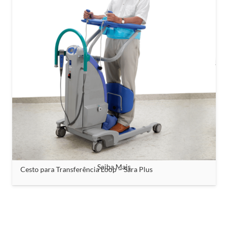
Saiba Mais
Cesto para Transferência Loop – Sara Plus