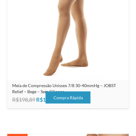
Meia de Compressão Unissex 7/8 30-40mmHg – JOBST
Relief – Bege – Sem Silicone
Compra Rápida
O
O
R$
198,89
R$
125,00
preço
preço
original
atual
era:
é:
R$198,89.
R$125,00.