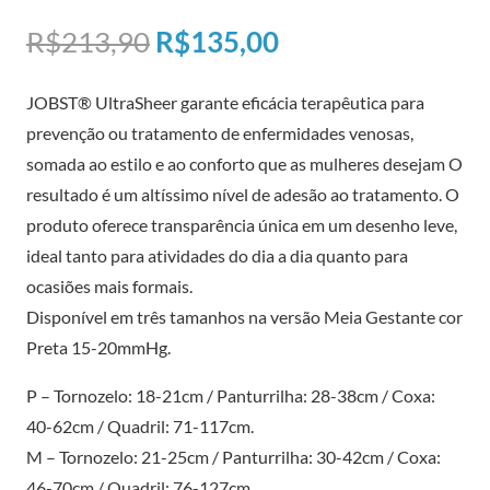
O
O
R$
213,90
R$
135,00
preço
preço
JOBST® UltraSheer garante eficácia terapêutica para
original
atual
prevenção ou tratamento de enfermidades venosas,
era:
é:
somada ao estilo e ao conforto que as mulheres desejam O
R$213,90.
R$135,00.
resultado é um altíssimo nível de adesão ao tratamento. O
produto oferece transparência única em um desenho leve,
ideal tanto para atividades do dia a dia quanto para
ocasiões mais formais.
Disponível em três tamanhos na versão Meia Gestante cor
Preta 15-20mmHg.
P – Tornozelo: 18-21cm / Panturrilha: 28-38cm / Coxa:
40-62cm / Quadril: 71-117cm.
M – Tornozelo: 21-25cm / Panturrilha: 30-42cm / Coxa:
46-70cm / Quadril: 76-127cm.