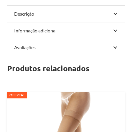
JOBST
UltraSheer
Descrição
-
Preta
Informação adicional
-
Fechada
Avaliações
quantidade
Produtos relacionados
OFERTA!