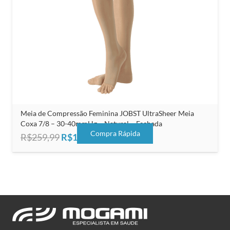
Meia de Compressão Feminina JOBST UltraSheer Meia
Coxa 7/8 – 30-40mmHg – Natural – Fechada
Compra Rápida
O
O
R$
259,99
R$
165,00
preço
preço
original
atual
era:
é:
R$259,99.
R$165,00.