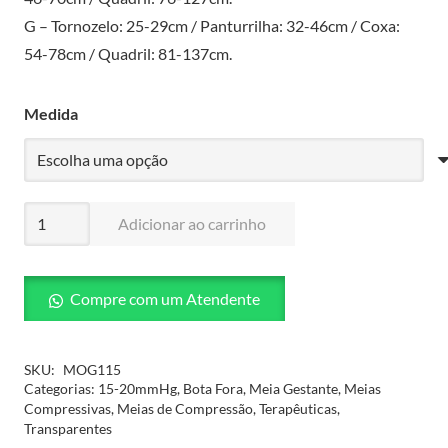
G – Tornozelo: 25-29cm / Panturrilha: 32-46cm / Coxa:
54-78cm / Quadril: 81-137cm.
Medida
Meia
Adicionar ao carrinho
de
Compressão
Feminina
Compre com um Atendente
Gestante
-
SKU:
MOG115
15-
Categorias:
15-20mmHg
,
Bota Fora
,
Meia Gestante
,
Meias
Compressivas
,
Meias de Compressão
,
Terapêuticas
,
20mmHg
Transparentes
-