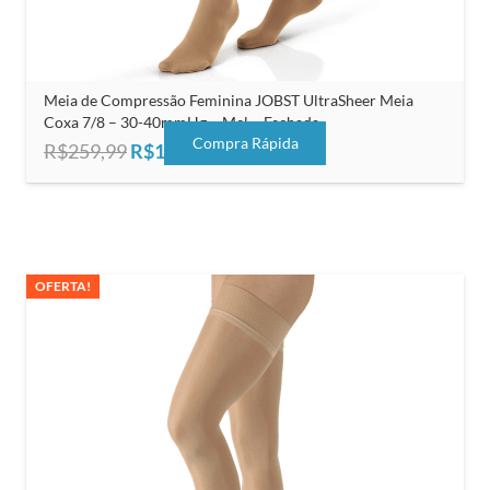
Meia de Compressão Feminina JOBST UltraSheer Meia
Coxa 7/8 – 30-40mmHg – Mel – Fechada
Compra Rápida
O
O
R$
259,99
R$
165,00
preço
preço
original
atual
era:
é:
R$259,99.
R$165,00.
OFERTA!