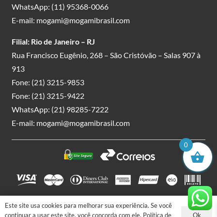
WhatsApp:
(11) 95368-0066
E-mail:
mogami@mogamibrasil.com
Filial: Rio de Janeiro – RJ
Rua Francisco Eugênio, 268 – São Cristóvão – Salas 907 à
913
Fone:
(21) 3215-9853
Fone:
(21) 3215-9422
WhatsApp:
(21) 98285-7222
E-mail:
mogami@mogamibrasil.com
0
Este site usa cookies para melhorar sua experiência. Se você
Mogami Importação & Exportação LTDA. | CNPJ:
Ok
continuar a usar este site, você concorda com ele.
Política de