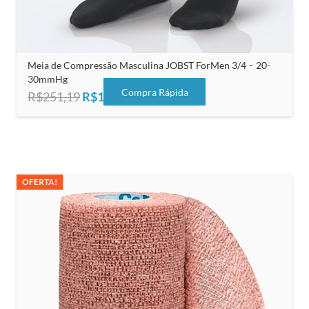
Meia de Compressão Masculina JOBST ForMen 3/4 – 20-
30mmHg
Compra Rápida
O
O
R$
251,19
R$
125,00
preço
preço
original
atual
era:
é:
R$251,19.
R$125,00.
OFERTA!