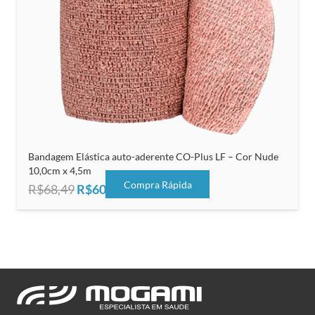
Bandagem Elástica auto-aderente CO-Plus LF – Cor Nude
10,0cm x 4,5m
Compra Rápida
O
O
R$
68,49
R$
60,44
preço
preço
original
atual
era:
é:
R$68,49.
R$60,44.