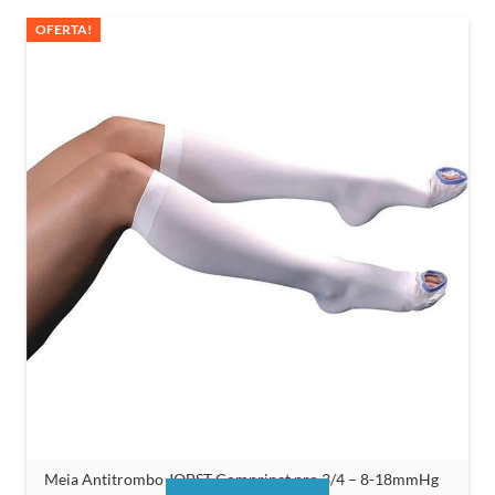
R$92,33
OFERTA!
Meia Antitrombo JOBST Comprinet pro 3/4 – 8-18mmHg