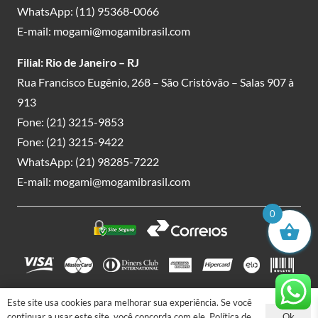
WhatsApp:
(11) 95368-0066
E-mail:
mogami@mogamibrasil.com
Filial: Rio de Janeiro – RJ
Rua Francisco Eugênio, 268 – São Cristóvão – Salas 907 à
913
Fone:
(21) 3215-9853
Fone:
(21) 3215-9422
WhatsApp:
(21) 98285-7222
E-mail:
mogami@mogamibrasil.com
0
Este site usa cookies para melhorar sua experiência. Se você
Mogami Importação & Exportação LTDA. | CNPJ:
Ok
continuar a usar este site, você concorda com ele.
Política de