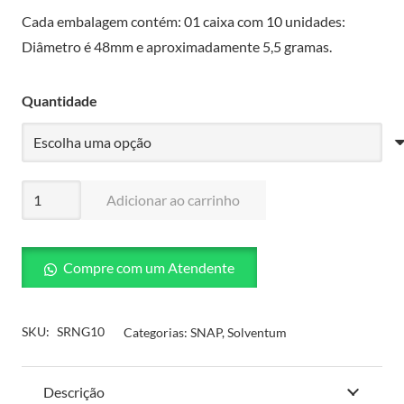
Cada embalagem contém: 01 caixa com 10 unidades:
Diâmetro é 48mm e aproximadamente 5,5 gramas.
Quantidade
Hidrocolóide
Adicionar ao carrinho
SecurRing
Snap
-
Compre com um Atendente
Solventum
quantidade
SKU:
SRNG10
Categorias:
SNAP
,
Solventum
Descrição