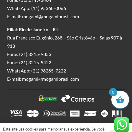
WhatsApp:
(11) 95368-0066
E-mail:
mogami@mogamibrasil.com
Filial: Rio de Janeiro – RJ
Rua Francisco Eugênio, 268 – São Cristóvão – Salas 907 à
913
Fone:
(21) 3215-9853
Fone:
(21) 3215-9422
WhatsApp:
(21) 98285-7222
E-mail:
mogami@mogamibrasil.com
0
Este site usa cookies para melhorar sua experiência. Se você
Mogami Importação & Exportação LTDA. | CNPJ: